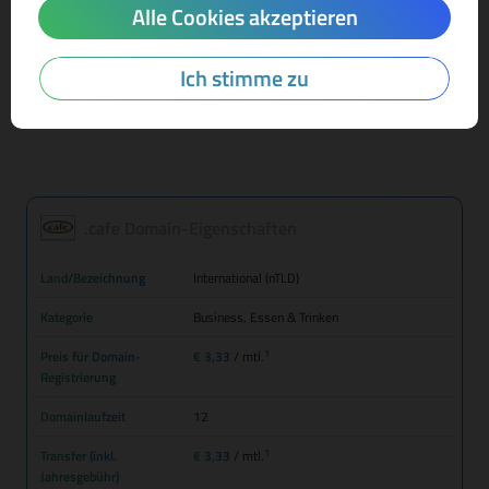
Alle Cookies akzeptieren
Mehr Infos zur Domain-Endung
Ich stimme zu
.cafe Domain-Eigenschaften
Land/Bezeichnung
International (nTLD)
Kategorie
Business, Essen & Trinken
1
Preis für Domain-
€ 3,33
/ mtl.
Registrierung
Domainlaufzeit
12
1
Transfer (inkl.
€ 3,33
/ mtl.
Jahresgebühr)