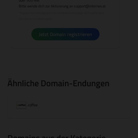
über 500 MB.
Bitte wende dich zur Aktivierung an
support@internex.at
*Angebot nur einmalig pro internex Account einlösbar. Nicht auf andere
Domainnamen übertragbar.
Jetzt Domain registrieren
Ähnliche Domain-Endungen
.coffee
Domains aus der Kategorie