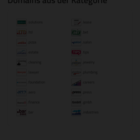
.solutions
.lease
.ltd
.bet
.pizza
.salon
.estate
.tips
.cleaning
.jewelry
.lawyer
.plumbing
.foundation
.careers
.aero
.press
.finance
.gmbh
.bar
.industries