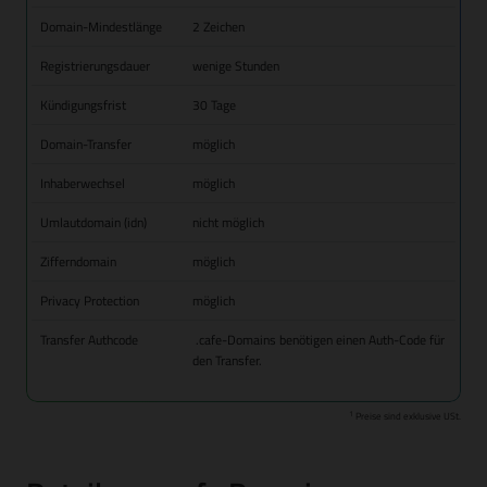
Domain-Mindestlänge
2 Zeichen
Registrierungsdauer
wenige Stunden
Kündigungsfrist
30 Tage
Domain-Transfer
möglich
Inhaberwechsel
möglich
Umlautdomain (idn)
nicht möglich
Zifferndomain
möglich
Privacy Protection
möglich
Transfer Authcode
.cafe-Domains benötigen einen Auth-Code für
den Transfer.
1
Preise sind exklusive USt.