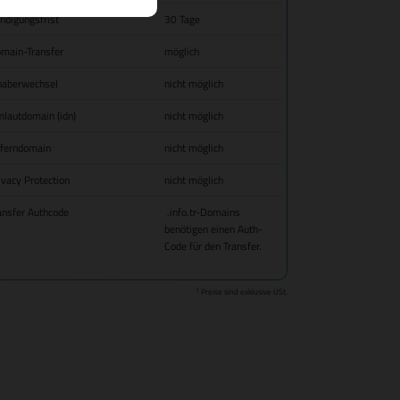
ndigungsfrist
30 Tage
main-Transfer
möglich
haberwechsel
nicht möglich
lautdomain (idn)
nicht möglich
fferndomain
nicht möglich
ivacy Protection
nicht möglich
ansfer Authcode
.info.tr-Domains
benötigen einen Auth-
Code für den Transfer.
1
Preise sind exklusive USt.