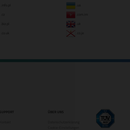
.info.pl
.ua
.cz
.com.im
.biz.pl
.uk
.co.uk
.co.je
SUPPORT
ÜBER UNS
Kontakt
Datenschutzerklärung
Cookie-Einstellungen