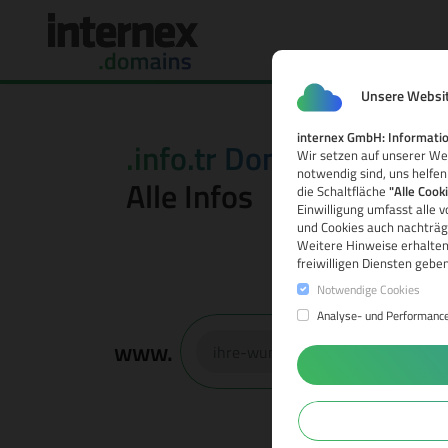
Unsere Websit
internex GmbH: Informatio
.info.tr Domain
Wir setzen auf unserer Web
notwendig sind, uns helfen
Alle Infos
die Schaltfläche
"Alle Cook
Einwilligung umfasst alle 
und Cookies auch nachträgl
Weitere Hinweise erhalten
freiwilligen Diensten gebe
Notwendige Cookies
Analyse- und Performanc
www.