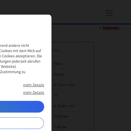
hrend andere nicht
.info.tr Domain-Eigenschaften
Cookies mit dem Klick auf
 Cookies akzeptieren. Die
lungen jederzeit abrufen
nd/Bezeichnung
Türkei
 Website).
re Zustimmung zu
gion
Europa
1
mehr Details
eis für Domain-Registrierung
€ 13,41
/ mtl.
mehr Details
mainlaufzeit
12
1
ansfer (inkl. Jahresgebühr)
€ 16,66
/ mtl.
main-Mindestlänge
2 Zeichen
gistrierungsdauer
1 Woche