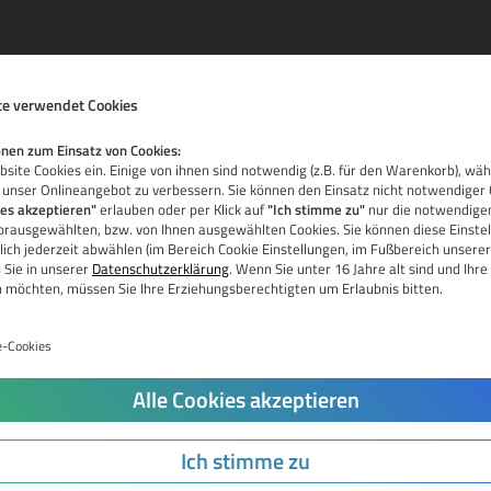
e verwendet Cookies
nen zum Einsatz von Cookies:
site Cookies ein. Einige von ihnen sind notwendig (z.B. für den Warenkorb), wä
 unser Onlineangebot zu verbessern. Sie können den Einsatz nicht notwendiger 
ies akzeptieren"
erlauben oder per Klick auf
"Ich stimme zu"
nur die notwendigen
vorausgewählten, bzw. von Ihnen ausgewählten Cookies. Sie können diese Einstel
La
ich jederzeit abwählen (im Bereich Cookie Einstellungen, im Fußbereich unserer
 Sie in unserer
Datenschutzerklärung
. Wenn Sie unter 16 Jahre alt sind und Ih
Re
n möchten, müssen Sie Ihre Erziehungsberechtigten um Erlaubnis bitten.
Pr
e-Cookies
Do
Jetzt Domain prüfen
Alle Cookies akzeptieren
Tr
Do
Ich stimme zu
Re