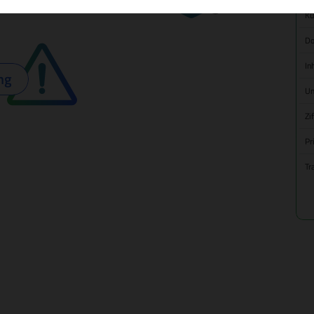
Kü
Do
In
ng
Um
Zi
Pr
Tr