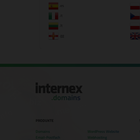
.es
.it
.lt
.gg
PRODUKTE
Domains
WordPress Website
Email-Postfach
Webhosting