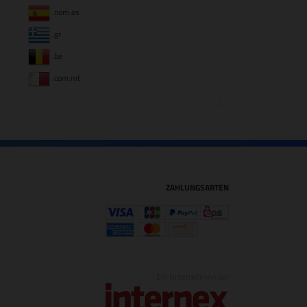
.nom.es
.gr
.be
.com.mt
ZAHLUNGSARTEN
Ein Unternehmen der