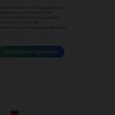
 Kauf einer Domain erhältst du eine kostenlose
 MB Business-Email-Adresse mit deiner
sönlichen Domainendung und einen kostenlosen
-Webspace
über 500 MB.
e wende dich zur Aktivierung an
support@internex.at
bot nur einmalig pro internex Account einlösbar. Nicht auf andere
innamen übertragbar.
Jetzt Domain registrieren
.si