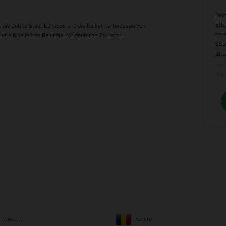
Beim
500
 die antike Stadt Ephesos und die Kalksinterterassen von
per
t ein beliebtes Reiseziel für deutsche Touristen.
SSD
Bitt
*Ange
Doma
.www.ro
.nom.ro