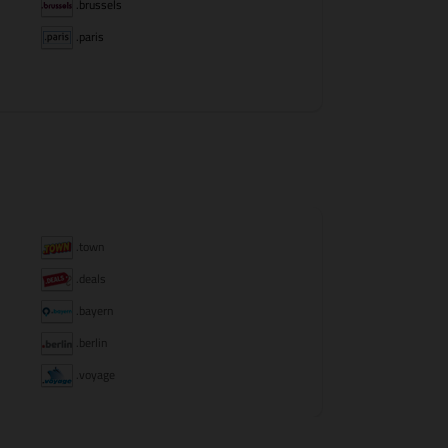
.brussels
.paris
.town
.deals
.bayern
.berlin
.voyage