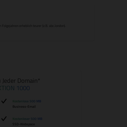
olgejahren erheblich teurer (z.B. abc.london).
 Jeder Domain*
KTION 1000
Kostenlose 500 MB
Business-Email
Kostenloser 500 MB
SSD-Webspace