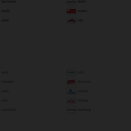
.barcelona
.berlin
.koeln
.miami
.wien
.city
.aero
.ruhr
.istanbul
.discount
.wien
.cruises
.nrw
.holiday
.vacations
.hamburg