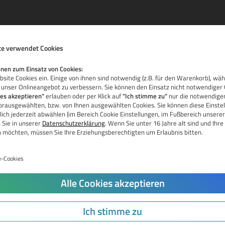
e verwendet Cookies
nen zum Einsatz von Cookies:
site Cookies ein. Einige von ihnen sind notwendig (z.B. für den Warenkorb), wä
 unser Onlineangebot zu verbessern. Sie können den Einsatz nicht notwendiger 
ies akzeptieren"
erlauben oder per Klick auf
"Ich stimme zu"
nur die notwendigen
vorausgewählten, bzw. von Ihnen ausgewählten Cookies. Sie können diese Einstel
La
ich jederzeit abwählen (im Bereich Cookie Einstellungen, im Fußbereich unserer
 Sie in unserer
Datenschutzerklärung
. Wenn Sie unter 16 Jahre alt sind und Ih
Ka
n möchten, müssen Sie Ihre Erziehungsberechtigten um Erlaubnis bitten.
Pr
e-Cookies
Do
Jetzt Domain prüfen
Alle Cookies akzeptieren
Tr
Do
Ich stimme zu
Re