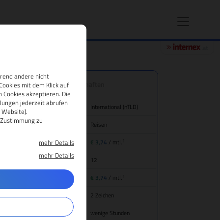
hrend andere nicht
.london Domain-Eigenschaften
Cookies mit dem Klick auf
 Cookies akzeptieren. Die
lungen jederzeit abrufen
nd/Bezeichnung
International (nTLD)
 Website).
re Zustimmung zu
tegorie
Reisen
1
mehr Details
eis für Domain-Registrierung
€ 3,74
/ mtl.
mehr Details
mainlaufzeit
12
1
ansfer (inkl. Jahresgebühr)
€ 3,74
/ mtl.
main-Mindestlänge
2 Zeichen
gistrierungsdauer
wenige Stunden