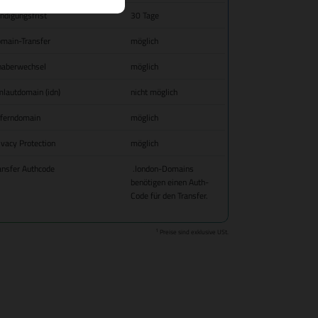
ndigungsfrist
30 Tage
main-Transfer
möglich
haberwechsel
möglich
lautdomain (idn)
nicht möglich
fferndomain
möglich
ivacy Protection
möglich
ansfer Authcode
.london-Domains
benötigen einen Auth-
Code für den Transfer.
1
Preise sind exklusive USt.