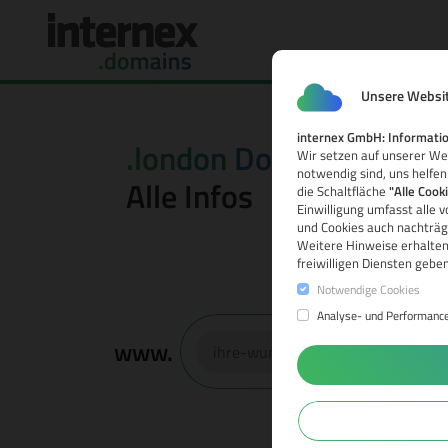
Unsere Websit
internex GmbH: Informatio
.london Domain
Wir setzen auf unserer Web
notwendig sind, uns helfen
Alle Infos
die Schaltfläche
"Alle Cook
Einwilligung umfasst alle 
und Cookies auch nachträgl
Weitere Hinweise erhalten
freiwilligen Diensten gebe
Notwendige Cookies
Analyse- und Performanc
www.