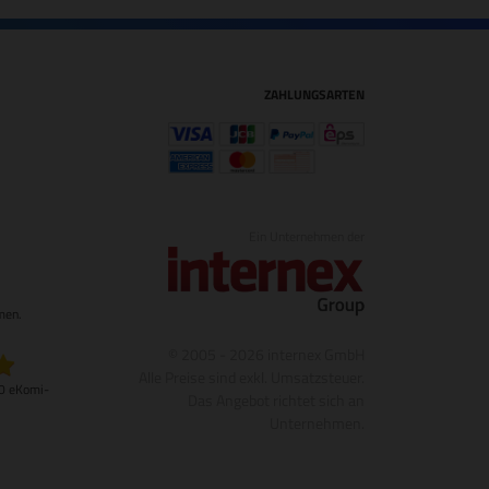
ZAHLUNGSARTEN
Ein Unternehmen der
1
men.
© 2005 - 2026 internex GmbH
Alle Preise sind exkl. Umsatzsteuer.
20 eKomi-
Das Angebot richtet sich an
Unternehmen.