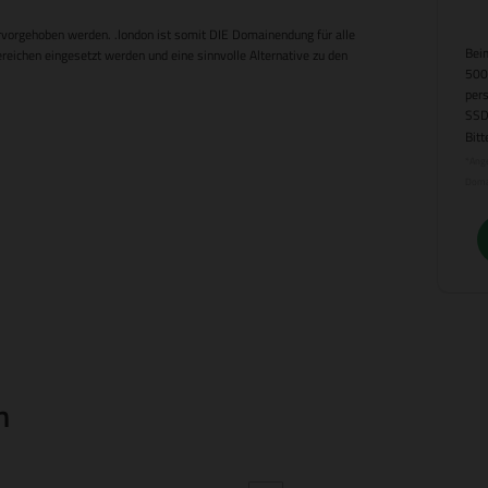
rvorgehoben werden. .london ist somit DIE Domainendung für alle
Beim
reichen eingesetzt werden und eine sinnvolle Alternative zu den
500
per
SSD
Bitt
*Ange
Doma
n