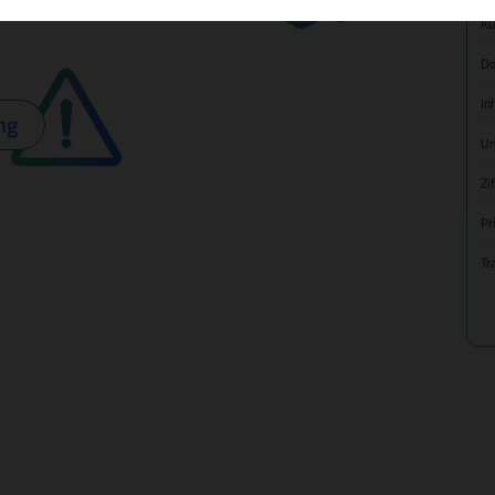
Kü
Do
In
ng
Um
Zi
Pr
Tr
s