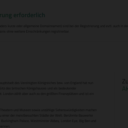
rung erforderlich
s kurze oder allgemeine Domainnamen) sind bei der Registrierung und evtl. auch in den F
ins ohne weitere Einschränkungen registrierbar.
Zu
Hauptstadt des Vereinigten Königreiches bzw. von England hat nun
A
Sitz des britischen Königshauses und als bedeutender
. London zählt aber auch zu den größten Finanzplätzen und ist ein
en, Theatern und Museen sowie unzählige Sehenswürdigkeiten machen
 zu einer der meistbesuchten Städte der Welt. Berühmte Bauwerke
e, Buckingham Palace, Westminster Abbey, London Eye, Big Ben und
nennen.