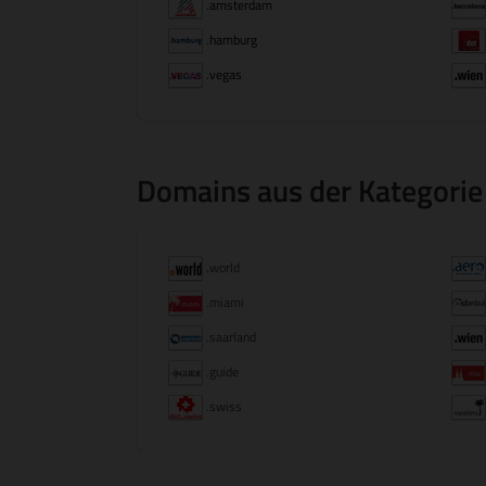
.amsterdam
.hamburg
.vegas
Domains aus der Kategorie
.world
.miami
.saarland
.guide
.swiss