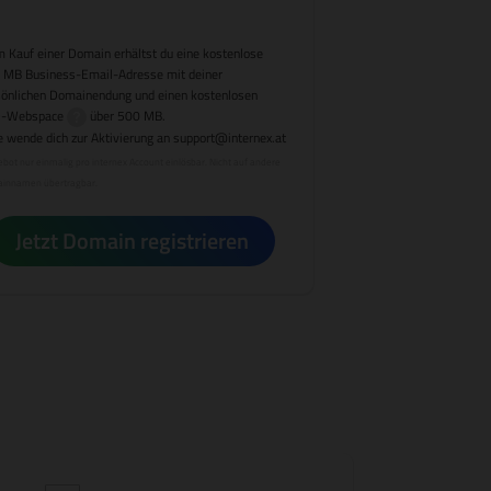
 Kauf einer Domain erhältst du eine kostenlose
 MB Business-Email-Adresse mit deiner
sönlichen Domainendung und einen kostenlosen
-Webspace
über 500 MB.
e wende dich zur Aktivierung an
support@internex.at
bot nur einmalig pro internex Account einlösbar. Nicht auf andere
innamen übertragbar.
Jetzt Domain registrieren