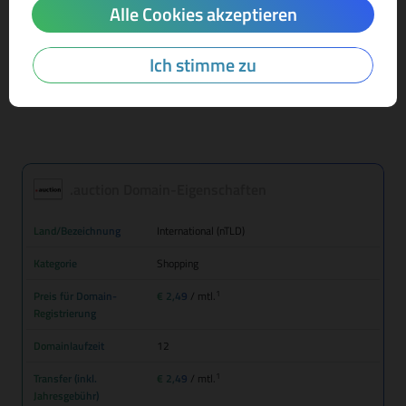
Alle Cookies akzeptieren
Mehr Infos zur Domain-Endung
Ich stimme zu
.auction Domain-Eigenschaften
Land/Bezeichnung
International (nTLD)
Kategorie
Shopping
1
Preis für Domain-
€ 2,49
/ mtl.
Registrierung
Domainlaufzeit
12
1
Transfer (inkl.
€ 2,49
/ mtl.
Jahresgebühr)