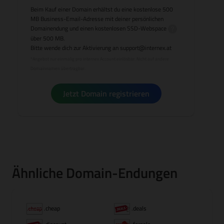
Beim Kauf einer Domain erhältst du eine kostenlose 500
MB Business-Email-Adresse mit deiner persönlichen
Domainendung und einen kostenlosen
SSD-Webspace
über 500 MB.
Bitte wende dich zur Aktivierung an
support@internex.at
*Angebot nur einmalig pro internex Account einlösbar. Nicht auf andere
Domainnamen übertragbar.
Jetzt Domain registrieren
Ähnliche Domain-Endungen
.cheap
.deals