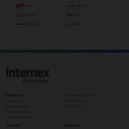
.deals
.rentals
.shoes
.bid
.clothing
.toys
PRODUKTE
WordPress Website
Domains
Webhosting
Email-Postfach
Online-Shop
Team-Postfächer
Hosted Exchange
SUPPORT
ÜBER UNS