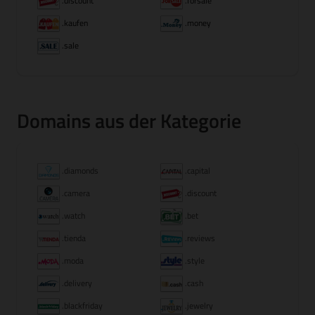
.discount
.forsale
.kaufen
.money
.sale
Domains aus der Kategorie
.diamonds
.capital
.camera
.discount
.watch
.bet
.tienda
.reviews
.moda
.style
.delivery
.cash
.blackfriday
.jewelry