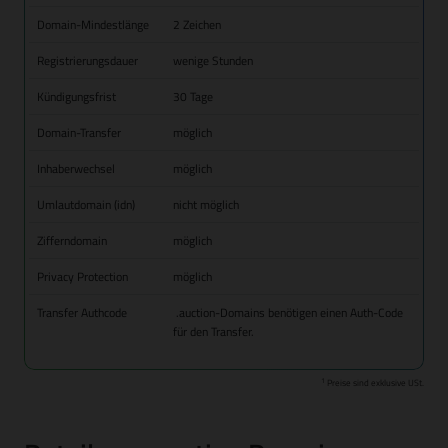
Domain-Mindestlänge
2 Zeichen
Registrierungsdauer
wenige Stunden
Kündigungsfrist
30 Tage
Domain-Transfer
möglich
Inhaberwechsel
möglich
Umlautdomain (idn)
nicht möglich
Zifferndomain
möglich
Privacy Protection
möglich
Transfer Authcode
.auction-Domains benötigen einen Auth-Code
für den Transfer.
1
Preise sind exklusive USt.