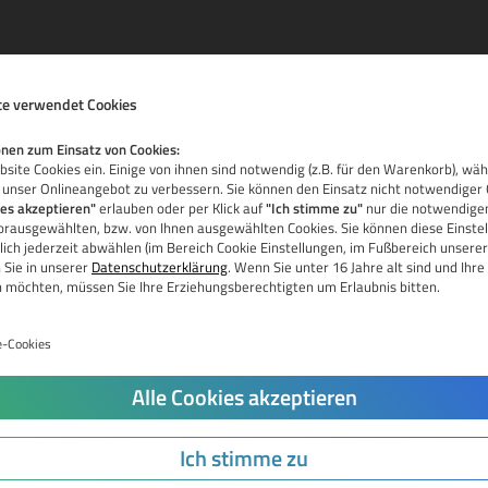
e verwendet Cookies
nen zum Einsatz von Cookies:
site Cookies ein. Einige von ihnen sind notwendig (z.B. für den Warenkorb), wä
 unser Onlineangebot zu verbessern. Sie können den Einsatz nicht notwendiger 
ies akzeptieren"
erlauben oder per Klick auf
"Ich stimme zu"
nur die notwendigen
vorausgewählten, bzw. von Ihnen ausgewählten Cookies. Sie können diese Einstel
La
ich jederzeit abwählen (im Bereich Cookie Einstellungen, im Fußbereich unserer
 Sie in unserer
Datenschutzerklärung
. Wenn Sie unter 16 Jahre alt sind und Ih
Ka
n möchten, müssen Sie Ihre Erziehungsberechtigten um Erlaubnis bitten.
Pr
e-Cookies
Do
Jetzt Domain prüfen
Alle Cookies akzeptieren
Tr
Do
Ich stimme zu
Re