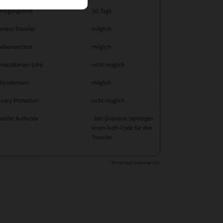
ndigungsfrist
30 Tage
main-Transfer
möglich
haberwechsel
möglich
lautdomain (idn)
nicht möglich
fferndomain
möglich
ivacy Protection
nicht möglich
ansfer Authcode
.bet-Domains benötigen
einen Auth-Code für den
Transfer.
1
Preise sind exklusive USt.