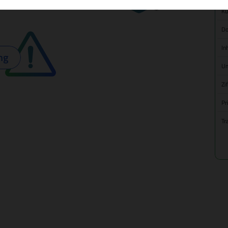
Kü
Do
In
ng
Um
Zi
Pr
Tr