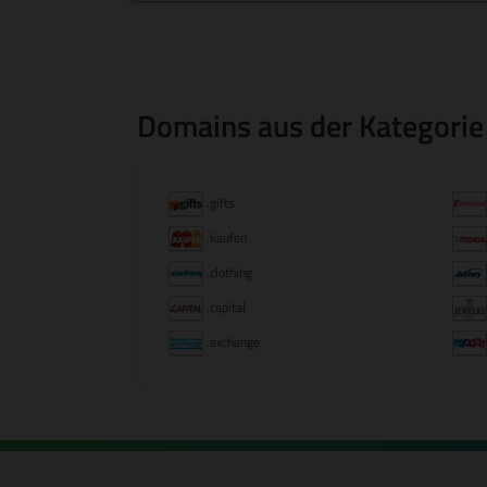
Domains aus der Kategorie
.gifts
.kaufen
.clothing
.capital
.exchange