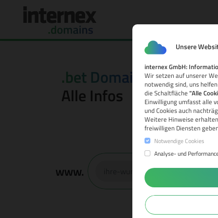
Unsere Websit
internex GmbH: Informatio
.bet Domain
Wir setzen auf unserer Web
notwendig sind, uns helfen
Alle Infos
die Schaltfläche
"Alle Cook
Einwilligung umfasst alle 
und Cookies auch nachträgl
Weitere Hinweise erhalten
freiwilligen Diensten gebe
Notwendige Cookies
Analyse- und Performanc
www.