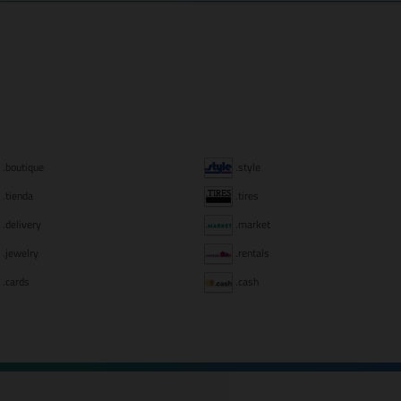
.boutique
.style
.tienda
.tires
.delivery
.market
.jewelry
.rentals
.cards
.cash