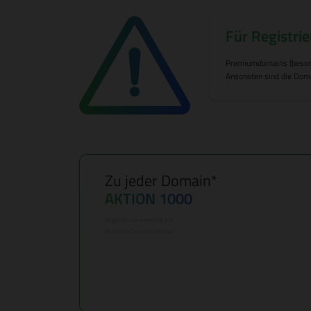
Für Registrie
Premiumdomains (besonder
Ansonsten sind die Doma
Zu jeder Domain*
AKTION 1000
Angebot nur einmalig pro
Kundenaccount einlösbar