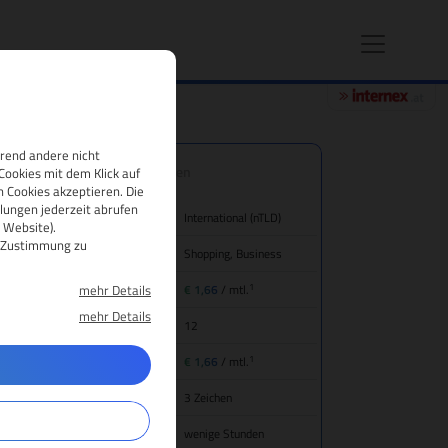
hrend andere nicht
.bet Domain-Eigenschaften
Cookies mit dem Klick auf
 Cookies akzeptieren. Die
lungen jederzeit abrufen
nd/Bezeichnung
International (nTLD)
 Website).
re Zustimmung zu
tegorie
Shopping, Business
1
mehr Details
eis für Domain-Registrierung
€ 1,66
/ mtl.
mehr Details
mainlaufzeit
12
1
ansfer (inkl. Jahresgebühr)
€ 1,66
/ mtl.
main-Mindestlänge
3 Zeichen
gistrierungsdauer
wenige Stunden