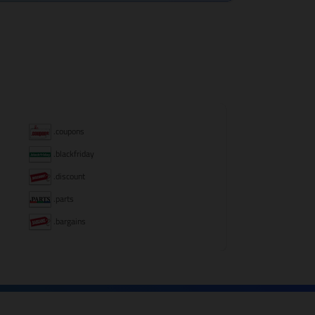
.coupons
.blackfriday
.discount
.parts
.bargains