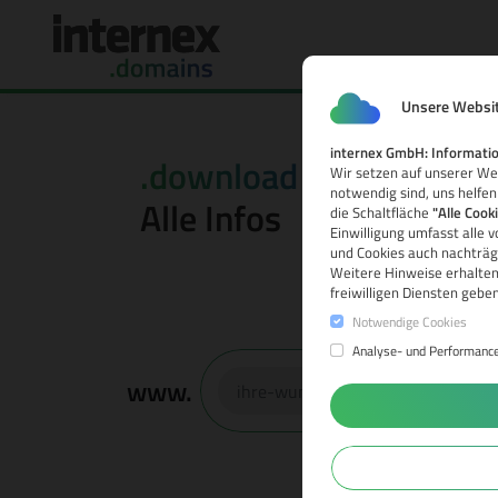
Unsere Websit
internex GmbH: Informatio
.download Domain
Wir setzen auf unserer Web
notwendig sind, uns helfen
Alle Infos
die Schaltfläche
"Alle Cook
Einwilligung umfasst alle 
und Cookies auch nachträgl
Weitere Hinweise erhalten
freiwilligen Diensten gebe
Notwendige Cookies
Analyse- und Performanc
www.