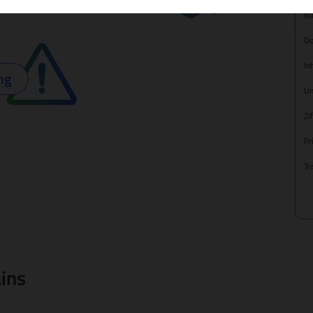
Kü
Do
In
ng
Um
Zi
Pr
Tr
ins