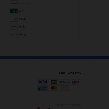
.airforce
.pics
.cloud
.tools
.design
ZAHLUNGSARTEN
Ein Unternehmen der