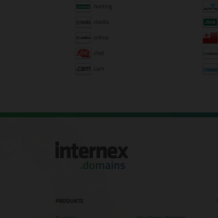
.hosting
.media
.online
.chat
.cam
PRODUKTE
Domains
WordPress Website