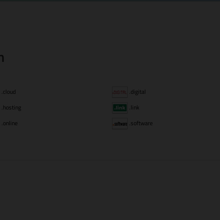
n
.cloud
.digital
.hosting
.link
.online
.software