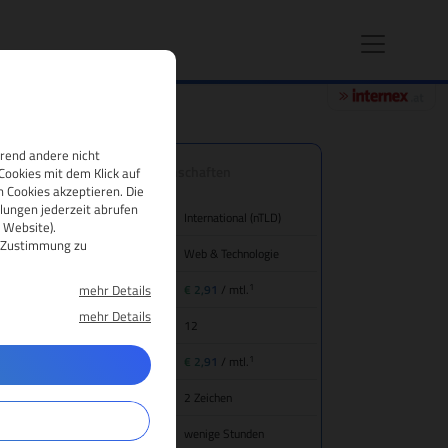
hrend andere nicht
.download Domain-Eigenschaften
Cookies mit dem Klick auf
 Cookies akzeptieren. Die
lungen jederzeit abrufen
nd/Bezeichnung
International (nTLD)
 Website).
re Zustimmung zu
tegorie
Web & Technologie
1
mehr Details
eis für Domain-Registrierung
€ 2,91
/ mtl.
mehr Details
mainlaufzeit
12
1
ansfer (inkl. Jahresgebühr)
€ 2,91
/ mtl.
main-Mindestlänge
2 Zeichen
gistrierungsdauer
wenige Stunden