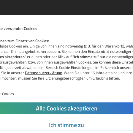
e verwendet Cookies
nen zum Einsatz von Cookies:
site Cookies ein. Einige von ihnen sind notwendig (z.B. für den Warenkorb), wä
 unser Onlineangebot zu verbessern. Sie können den Einsatz nicht notwendiger 
ies akzeptieren"
erlauben oder per Klick auf
"Ich stimme zu"
nur die notwendigen
vorausgewählten, bzw. von Ihnen ausgewählten Cookies. Sie können diese Einstel
La
ich jederzeit abwählen (im Bereich Cookie Einstellungen, im Fußbereich unserer
 Sie in unserer
Datenschutzerklärung
. Wenn Sie unter 16 Jahre alt sind und Ih
Ka
n möchten, müssen Sie Ihre Erziehungsberechtigten um Erlaubnis bitten.
Pr
e-Cookies
Do
Jetzt Domain prüfen
Alle Cookies akzeptieren
Tr
Do
Ich stimme zu
Re