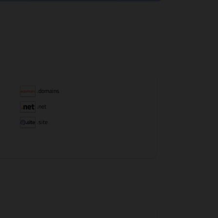
.domains
.net
.site