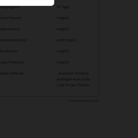
ndigungsfrist
30 Tage
main-Transfer
möglich
haberwechsel
möglich
lautdomain (idn)
nicht möglich
fferndomain
möglich
ivacy Protection
möglich
ansfer Authcode
.download-Domains
benötigen einen Auth-
Code für den Transfer.
1
Preise sind exklusive USt.