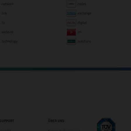
.network
.codes
.link
.exchange
.to
.digital
.website
.im
.technology
.solutions
SUPPORT
ÜBER UNS
Kontakt
Datenschutzerklärung