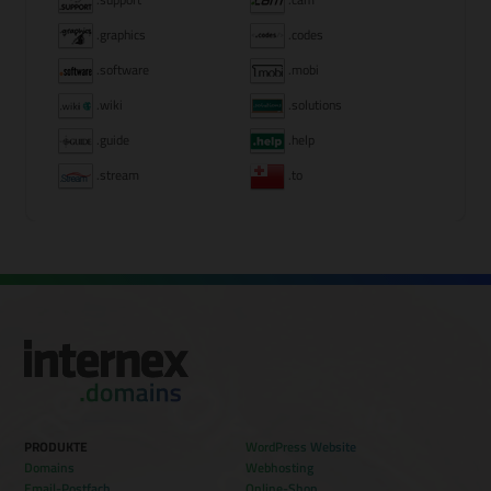
.graphics
.codes
.software
.mobi
.wiki
.solutions
.guide
.help
.stream
.to
PRODUKTE
WordPress Website
Domains
Webhosting
Email-Postfach
Online-Shop