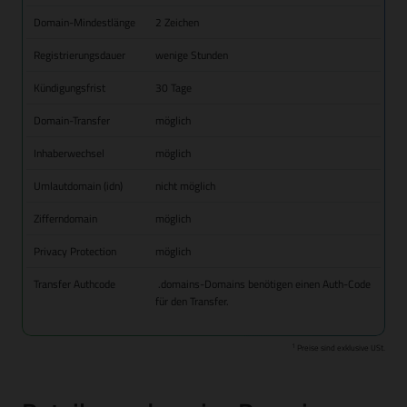
Domain-Mindestlänge
2 Zeichen
Registrierungsdauer
wenige Stunden
Kündigungsfrist
30 Tage
Domain-Transfer
möglich
Inhaberwechsel
möglich
Umlautdomain (idn)
nicht möglich
Zifferndomain
möglich
Privacy Protection
möglich
Transfer Authcode
.domains-Domains benötigen einen Auth-Code
für den Transfer.
1
Preise sind exklusive USt.