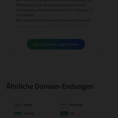
MB Business-Email-Adresse mit deiner persönlichen
Domainendung und einen kostenlosen
SSD-Webspace
über 500 MB.
Bitte wende dich zur Aktivierung an
support@internex.at
*Angebot nur einmalig pro internex Account einlösbar. Nicht auf andere
Domainnamen übertragbar.
Jetzt Domain registrieren
Ähnliche Domain-Endungen
.digital
.download
.hosting
.link