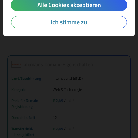
Alle Cookies akzeptieren
Mehr Infos zur Domain-Endung
Ich stimme zu
.domains Domain-Eigenschaften
Land/Bezeichnung
International (nTLD)
Kategorie
Web & Technologie
1
Preis für Domain-
€ 2,49
/ mtl.
Registrierung
Domainlaufzeit
12
1
Transfer (inkl.
€ 2,49
/ mtl.
Jahresgebühr)