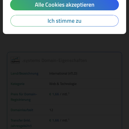
Alle Cookies akzeptieren
Mehr Infos zur Domain-Endung
Ich stimme zu
.systems Domain-Eigenschaften
Land/Bezeichnung
International (nTLD)
Kategorie
Web & Technologie
1
Preis für Domain-
€ 1,66
/ mtl.
Registrierung
Domainlaufzeit
12
1
Transfer (inkl.
€ 1,66
/ mtl.
Jahresgebühr)