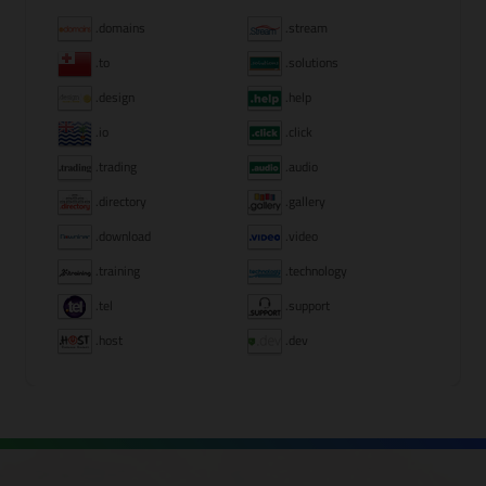
.domains
.stream
.to
.solutions
.design
.help
.io
.click
.trading
.audio
.directory
.gallery
.download
.video
.training
.technology
.tel
.support
.host
.dev