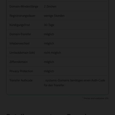
Domain-Mindestlänge
2 Zeichen
Registrierungsdauer
wenige Stunden
Kündigungsfrist
30 Tage
Domain-Transfer
möglich
Inhaberwechsel
möglich
Umlautdomain (idn)
nicht möglich
Zifferndomain
möglich
Privacy Protection
möglich
Transfer Authcode
.systems-Domains benötigen einen Auth-Code
für den Transfer.
1
Preise sind exklusive USt.