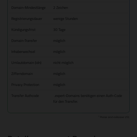
Domain-Mindestlänge
2 Zeichen
Registrierungsdauer
wenige Stunden
Kündigungsfrist
30 Tage
Domain-Transfer
möglich
Inhaberwechsel
möglich
Umlautdomain (idn)
nicht möglich
Zifferndomain
möglich
Privacy Protection
möglich
Transfer Authcode
.expert-Domains benötigen einen Auth-Code
für den Transfer.
1
Preise sind exklusive USt.