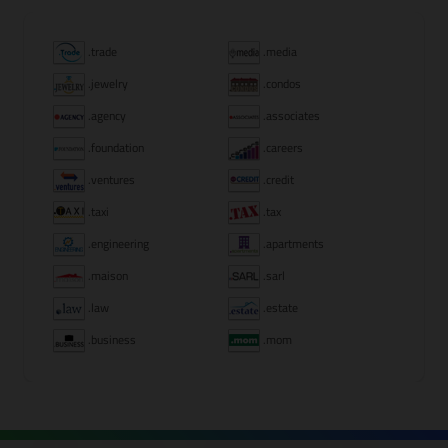
.trade
.media
.jewelry
.condos
.agency
.associates
.foundation
.careers
.ventures
.credit
.taxi
.tax
.engineering
.apartments
.maison
.sarl
.law
.estate
.business
.mom