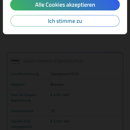
Alle Cookies akzeptieren
Mehr Infos zur Domain-Endung
Ich stimme zu
.expert Domain-Eigenschaften
Land/Bezeichnung
International (nTLD)
Kategorie
Business
1
Preis für Domain-
€ 3,33
/ mtl.
Registrierung
Domainlaufzeit
12
1
Transfer (inkl.
€ 3,33
/ mtl.
Jahresgebühr)