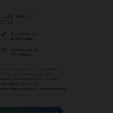
 Jeder Domain*
KTION 1000
Kostenlose 500 MB
Business-Email
Kostenloser 500 MB
SSD-Webspace
 Kauf einer Domain erhältst du eine kostenlose
 MB Business-Email-Adresse mit deiner
sönlichen Domainendung und einen kostenlosen
-Webspace
über 500 MB.
e wende dich zur Aktivierung an
support@internex.at
bot nur einmalig pro internex Account einlösbar. Nicht auf andere
innamen übertragbar.
Jetzt Domain registrieren