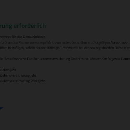
rung erforderlich
prozess für den Domaininhaber.
rk an den Firmennamen angelehnt sein, entweder an Ihren rechtsgültigen Namen oder a
men hinzufügen, sofern der vollständige Firmenname bei der neu registrierten Domain ersi
ie "Amerikanische Familien-Lebensversicherung GmbH" sind, könnten Sie folgende Domain
nLeben.jobs
nLebensversicherung.jobs
enLebensversicherungGmbH.jobs