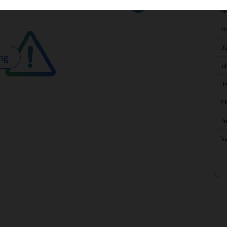
Re
Kü
Do
ng
In
Um
Zi
Pr
Tr