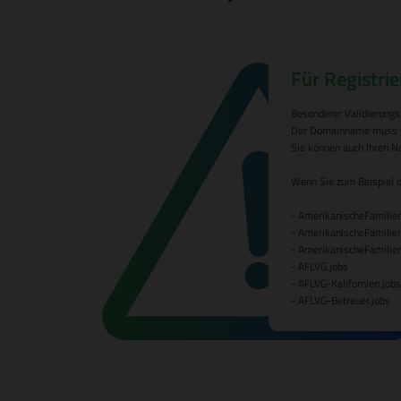
Für Registrie
Besonderer Validierungs
Der Domainname muss sta
Sie können auch Ihren Na
Wenn Sie zum Beispiel d
- AmerikanischeFamilie
- AmerikanischeFamilie
- AmerikanischeFamili
- AFLVG.jobs
- AFLVG-Kalifornien.jobs
- AFLVG-Betreuer.jobs