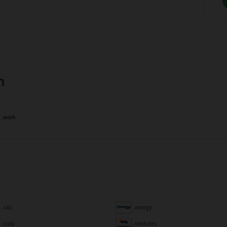
n
.work
.cab
.energy
.coop
.ventures