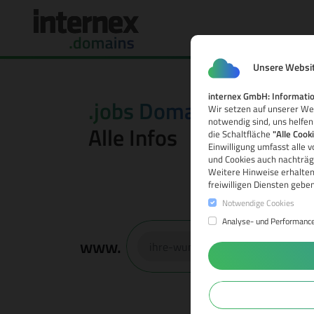
Unsere Websit
internex GmbH: Informatio
.jobs Domain
Wir setzen auf unserer Web
notwendig sind, uns helfen
Alle Infos
die Schaltfläche
"Alle Cook
Einwilligung umfasst alle 
und Cookies auch nachträgl
Weitere Hinweise erhalten
freiwilligen Diensten gebe
Notwendige Cookies
Analyse- und Performanc
www.