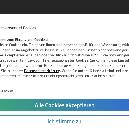
e verwendet Cookies
nen zum Einsatz von Cookies:
site Cookies ein. Einige von ihnen sind notwendig (z.B. für den Warenkorb), wä
 unser Onlineangebot zu verbessern. Sie können den Einsatz nicht notwendiger 
ies akzeptieren"
erlauben oder per Klick auf
"Ich stimme zu"
nur die notwendigen
vorausgewählten, bzw. von Ihnen ausgewählten Cookies. Sie können diese Einstel
La
ich jederzeit abwählen (im Bereich Cookie Einstellungen, im Fußbereich unserer
 Sie in unserer
Datenschutzerklärung
. Wenn Sie unter 16 Jahre alt sind und Ih
Re
n möchten, müssen Sie Ihre Erziehungsberechtigten um Erlaubnis bitten.
Ka
e-Cookies
Pr
Jetzt Domain prüfen
Alle Cookies akzeptieren
Do
Tr
Ich stimme zu
Do