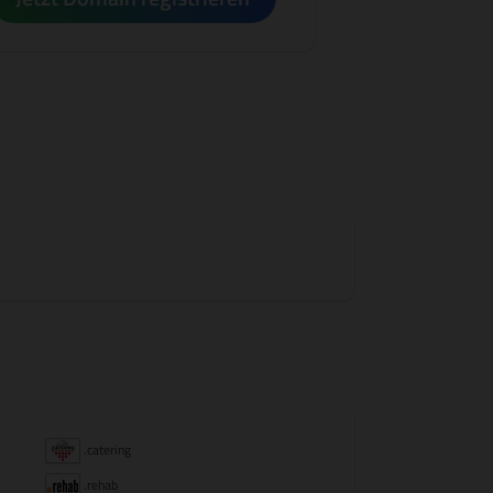
.catering
.rehab