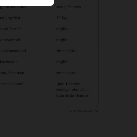
gistrierungsdauer
wenige Stunden
ndigungsfrist
30 Tage
main-Transfer
möglich
haberwechsel
möglich
lautdomain (idn)
nicht möglich
fferndomain
möglich
ivacy Protection
nicht möglich
ansfer Authcode
.jobs-Domains
benötigen einen Auth-
Code für den Transfer.
1
Preise sind exklusive USt.