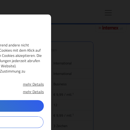
hrend andere nicht
.jobs Domain-Eigenschaften
Cookies mit dem Klick auf
 Cookies akzeptieren. Die
lungen jederzeit abrufen
nd/Bezeichnung
International
 Website).
re Zustimmung zu
gion
International
mehr Details
tegorie
Business
mehr Details
1
eis für Domain-Registrierung
€ 9,99
/ mtl.
mainlaufzeit
12
1
ansfer (inkl. Jahresgebühr)
€ 9,99
/ mtl.
main-Mindestlänge
3 Zeichen