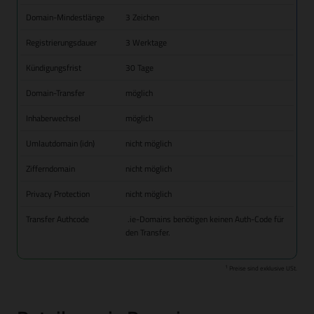
Domain-Mindestlänge
3 Zeichen
Registrierungsdauer
3 Werktage
Kündigungsfrist
30 Tage
Domain-Transfer
möglich
Inhaberwechsel
möglich
Umlautdomain (idn)
nicht möglich
Zifferndomain
nicht möglich
Privacy Protection
nicht möglich
Transfer Authcode
.ie-Domains benötigen keinen Auth-Code für
den Transfer.
1
Preise sind exklusive USt.