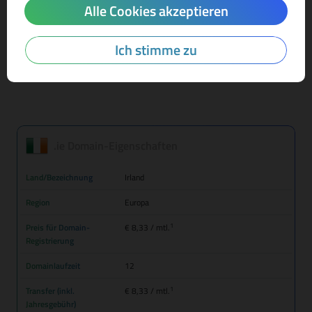
Alle Cookies akzeptieren
Mehr Infos zur Domain-Endung
Ich stimme zu
.ie Domain-Eigenschaften
Land/Bezeichnung
Irland
Region
Europa
1
Preis für Domain-
€ 8,33
/ mtl.
Registrierung
Domainlaufzeit
12
1
Transfer (inkl.
€ 8,33
/ mtl.
Jahresgebühr)