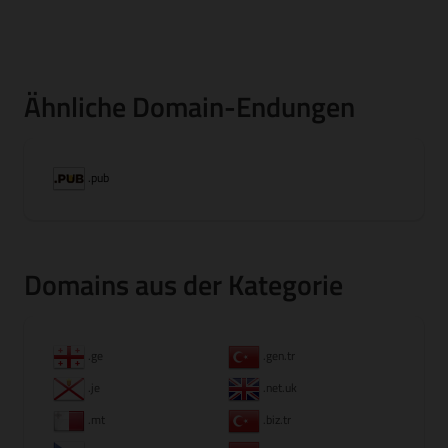
Ähnliche Domain-Endungen
.pub
Domains aus der Kategorie
.ge
.gen.tr
.je
.net.uk
.mt
.biz.tr