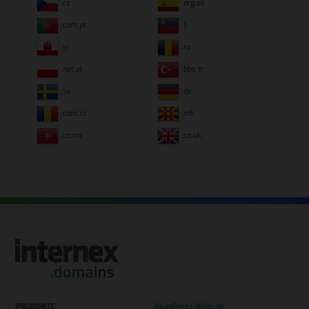
.cz
.org.es
.com.pt
.li
.gi
.ro
.net.pl
.bbs.tr
.se
.de
.com.ro
.mk
.co.im
.co.uk
PRODUKTE
WordPress Website