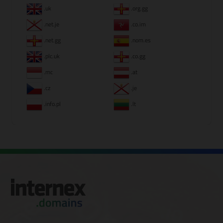
.uk
.org.gg
.net.je
.co.im
.net.gg
.nom.es
.plc.uk
.co.gg
.mc
.at
.cz
.je
.info.pl
.lt