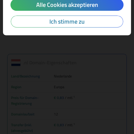
Alle Cookies akzeptieren
Mehr Infos zur Domain-Endung
Ich stimme zu
.nl Domain-Eigenschaften
Land/Bezeichnung
Niederlande
Region
Europa
1
Preis für Domain-
€ 0,83
/ mtl.
Registrierung
Domainlaufzeit
12
1
Transfer (inkl.
€ 0,83
/ mtl.
Jahresgebühr)