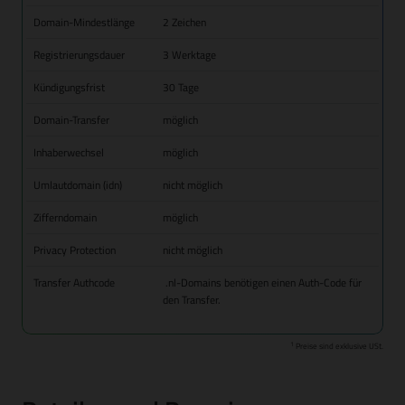
Domain-Mindestlänge
2 Zeichen
Registrierungsdauer
3 Werktage
Kündigungsfrist
30 Tage
Domain-Transfer
möglich
Inhaberwechsel
möglich
Umlautdomain (idn)
nicht möglich
Zifferndomain
möglich
Privacy Protection
nicht möglich
Transfer Authcode
.nl-Domains benötigen einen Auth-Code für
den Transfer.
1
Preise sind exklusive USt.