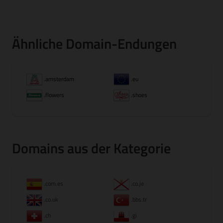
Ähnliche Domain-Endungen
.amsterdam
.eu
.flowers
.shoes
Domains aus der Kategorie
.com.es
.co.je
.co.uk
.bbs.tr
.ch
.gi