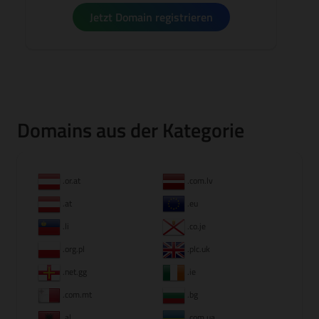
Jetzt Domain registrieren
Domains aus der Kategorie
.or.at
.com.lv
.at
.eu
.li
.co.je
.org.pl
.plc.uk
.net.gg
.ie
.com.mt
.bg
.al
.com.ua