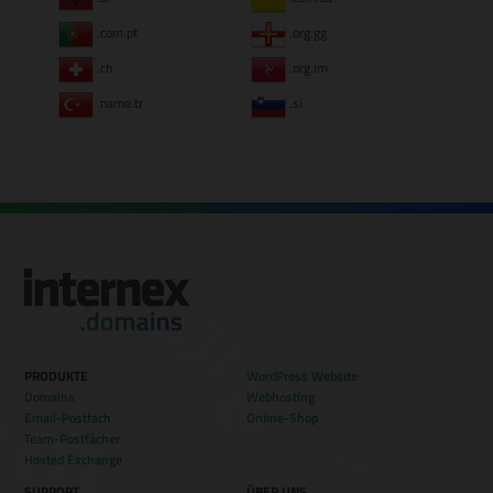
.com.pt
.org.gg
.ch
.org.im
.name.tr
.si
PRODUKTE
WordPress Website
Domains
Webhosting
Email-Postfach
Online-Shop
Team-Postfächer
Hosted Exchange
SUPPORT
ÜBER UNS