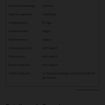
Domain-Mindestlänge
3 Zeichen
Registrierungsdauer
3 Werktage
Kündigungsfrist
30 Tage
Domain-Transfer
möglich
Inhaberwechsel
möglich
Umlautdomain (idn)
nicht möglich
Zifferndomain
nicht möglich
Privacy Protection
nicht möglich
Transfer Authcode
.lv-Domains benötigen keinen Auth-Code für
den Transfer.
1
Preise sind exklusive USt.