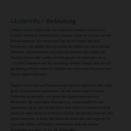
Länderinfo / Bedeutung
Lettland ist der mittlere der drei baltischen Staaten und wird von
Estland, Russland, Weißrussland, Litauen, sowie im Westen von der
Ostsee begrenzt. Die Hauptstadt Riga ist mit knapp 900.000
Einwohnern das größte Ballungsgebiet des Baltikums und stellt das
kulturelle, wirtschaftliche und politische Zentrum des Landes dar.
Weitere Zentren des Landes sind Daugavpils im Südosten mit ca.
110.000 Einwohner und das nur wenig kleinere Liepaja, über dessen
ganzjährig eisfreien Hafen ein Großteil der russischen Ölexporte nach
Europa abgewickelt wird.
Obgleich Wirtschaft und Tourismus seit dem EU-Beitritt im Mai 2004
große Zuwachsraten verzeichnen, hat das kleine Land mit vielen
Problemen zu kämpfen, von denen die staatenlose russische
Minderheit, der verbreitete Alkoholismus, sowie Landflucht und
Auswanderung nur die drängendsten sind. Neben russischen sind bis
heute vor allem deutsche Einflüsse spürbar, die aus den mehr als 500
Jahren stammen, in denen der Deutsche Orden das Land regierte. So
sind viele Dörfer und Städte in Küstennähe deutsche Hanse-
Gründungen aus dem 13. bis 18. Jahrhundert.