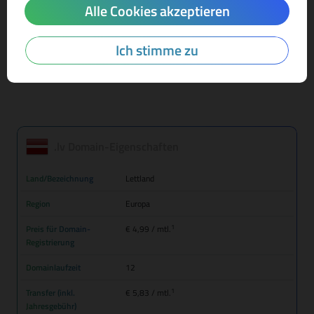
Alle Cookies akzeptieren
Mehr Infos zur Domain-Endung
Ich stimme zu
.lv Domain-Eigenschaften
Land/Bezeichnung
Lettland
Region
Europa
1
Preis für Domain-
€ 4,99
/ mtl.
Registrierung
Domainlaufzeit
12
1
Transfer (inkl.
€ 5,83
/ mtl.
Jahresgebühr)