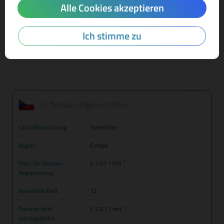
Alle Cookies akzeptieren
Mehr Infos zur Domain-Endung
Ich stimme zu
.cz Domain-Eigenschaften
Land/Bezeichnung
Tschechien
Region
Europa
1
Preis für Domain-
€ 2,91
/ mtl.
Registrierung
Domainlaufzeit
12
1
Transfer (inkl.
€ 2,91
/ mtl.
Jahresgebühr)