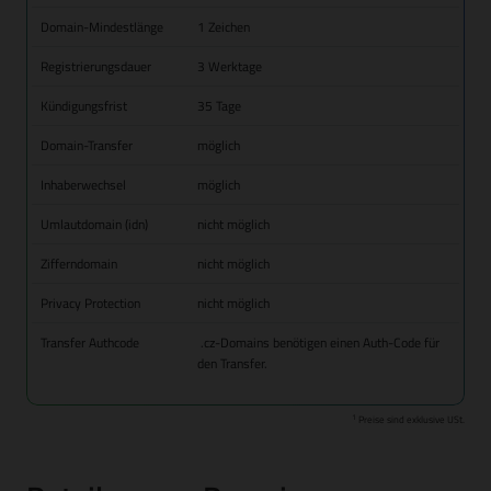
Domain-Mindestlänge
1 Zeichen
Registrierungsdauer
3 Werktage
Kündigungsfrist
35 Tage
Domain-Transfer
möglich
Inhaberwechsel
möglich
Umlautdomain (idn)
nicht möglich
Zifferndomain
nicht möglich
Privacy Protection
nicht möglich
Transfer Authcode
.cz-Domains benötigen einen Auth-Code für
den Transfer.
1
Preise sind exklusive USt.