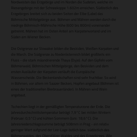
Nordwesten das Erzgebirge und im Norden die Sudeten, welche im
Riesengebirge mit der Schneekoppe 1.602m erreichen. Südöstlich des
Erzgebirges breitet sich zu beiden Seiten der Elbe (Labe) das
Böhmische Mittelgebirge aus. Böhmen und Mähren werden durch die
niedrige Böhmisch-Mährische Höhe (600 bis 800m) voneinander
getrennt. Mähren hat im Osten Anteil am Karpatenvorland und im
Süden am Wiener Becken.
Die Ostgrenze zur Slowakei bilden die Beskiden, Weißen Karpaten und
die March. Die Südgrenze zu Niederösterreich bildet großteils ein
Fluss - die stark mäandrierende Thaya (Dyje). Auf den Gipfeln vom
Böhmerwald, Böhmischen Mittelgebirge, den Beskiden und dem
ersten Ausläufer der Karpaten verläuft die Europäische
Wasserscheide. Die Beckenlandschaften sind sehr fruchtbar. So wird
in Böhmen, vor allem im Saazer Becken, Hopfen angebaut (Böhmen ist
eines der traditionellen Bierbrauerländer). In Mähren wird Wein
angebaut.
Tschechien liegt in der gemäßigten Temperaturzone der Erde. Die
Jahresdurchschnittstemperatur beträgt 7,9°C bei milden Wintern
(Februar: 0,5°C) und kühlen Sommern (Juni: 18,6°C). Die
Jahresniederschlagssumme beträgt 508mm in Prag - ein relativ
geringer Wert aufgrund der Lee-Lage östlich bzw. südöstlich des
Böhmerwaldes, des Oberpfälzer Waldes und des Erzgebirges. Alle