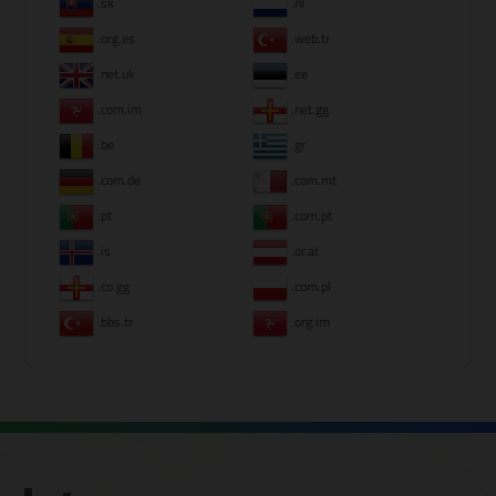
.sk
.nl
.org.es
.web.tr
.net.uk
.ee
.com.im
.net.gg
.be
.gr
.com.de
.com.mt
.pt
.com.pt
.is
.or.at
.co.gg
.com.pl
.bbs.tr
.org.im