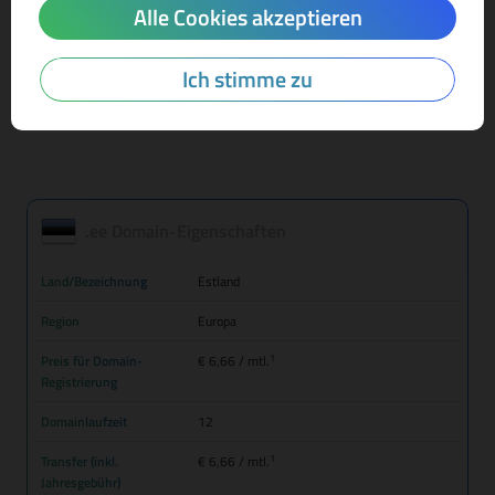
Alle Cookies akzeptieren
Mehr Infos zur Domain-Endung
Ich stimme zu
.ee Domain-Eigenschaften
Land/Bezeichnung
Estland
Region
Europa
1
Preis für Domain-
€ 6,66
/ mtl.
Registrierung
Domainlaufzeit
12
1
Transfer (inkl.
€ 6,66
/ mtl.
Jahresgebühr)