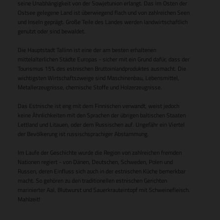
seine Unabhängigkeit von der Sowjetunion erlangt. Das im Osten der
Ostsee gelegene Land ist überwiegend flach und von zahlreichen Seen
und Inseln geprägt. Große Teile des Landes werden landwirtschaftlich
genutzt oder sind bewaldet.
Die Hauptstadt Tallinn ist eine der am besten erhaltenen
mittelalterlichen Städte Europas - sicher mit ein Grund dafür, dass der
Tourismus 15% des estnischen Bruttoinlandproduktes ausmacht. Die
wichtigsten Wirtschaftszweige sind Maschinenbau, Lebensmittel,
Metallerzeugnisse, chemische Stoffe und Holzerzeugnisse.
Das Estnische ist eng mit dem Finnischen verwandt, weist jedoch
keine Ähnlichkeiten mit den Sprachen der übrigen baltischen Staaten
Lettland und Litauen, oder dem Russischen auf. Ungefähr ein Viertel
der Bevölkerung ist russischsprachiger Abstammung.
Im Laufe der Geschichte wurde die Region von zahlreichen fremden
Nationen regiert - von Dänen, Deutschen, Schweden, Polen und
Russen, deren Einfluss sich auch in der estnischen Küche bemerkbar
macht. So gehören zu den traditionellen estnischen Gerichten
marinierter Aal, Blutwurst und Sauerkrauteintopf mit Schweinefleisch.
Mahlzeit!