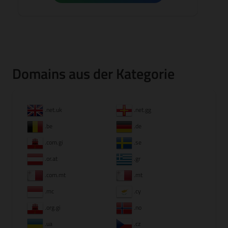
Domains aus der Kategorie
.net.uk
.net.gg
.be
.de
.com.gi
.se
.or.at
.gr
.com.mt
.mt
.mc
.cy
.org.gi
.no
.ua
.cz