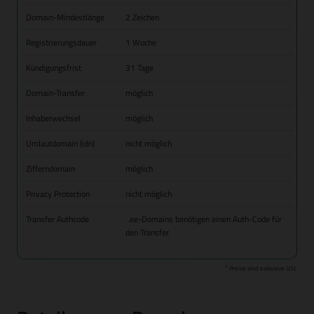
Domain-Mindestlänge
2 Zeichen
Registrierungsdauer
1 Woche
Kündigungsfrist
31 Tage
Domain-Transfer
möglich
Inhaberwechsel
möglich
Umlautdomain (idn)
nicht möglich
Zifferndomain
möglich
Privacy Protection
nicht möglich
Transfer Authcode
.ee-Domains benötigen einen Auth-Code für
den Transfer.
1
Preise sind exklusive USt.