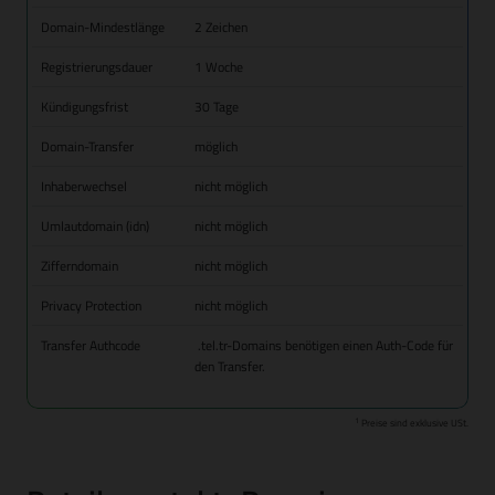
Domain-Mindestlänge
2 Zeichen
Registrierungsdauer
1 Woche
Kündigungsfrist
30 Tage
Domain-Transfer
möglich
Inhaberwechsel
nicht möglich
Umlautdomain (idn)
nicht möglich
Zifferndomain
nicht möglich
Privacy Protection
nicht möglich
Transfer Authcode
.tel.tr-Domains benötigen einen Auth-Code für
den Transfer.
1
Preise sind exklusive USt.