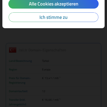
Alle Cookies akzeptieren
Mehr Infos zur Domain-Endung
Ich stimme zu
.tel.tr Domain-Eigenschaften
Land/Bezeichnung
Türkei
Region
Europa
1
Preis für Domain-
€ 13,41
/ mtl.
Registrierung
Domainlaufzeit
12
1
Transfer (inkl.
€ 16,66
/ mtl.
Jahresgebühr)