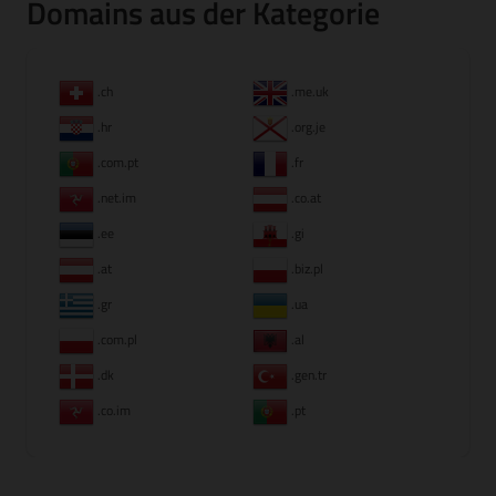
Domains aus der Kategorie
.ch
.me.uk
.hr
.org.je
.com.pt
.fr
.net.im
.co.at
.ee
.gi
.at
.biz.pl
.gr
.ua
.com.pl
.al
.dk
.gen.tr
.co.im
.pt