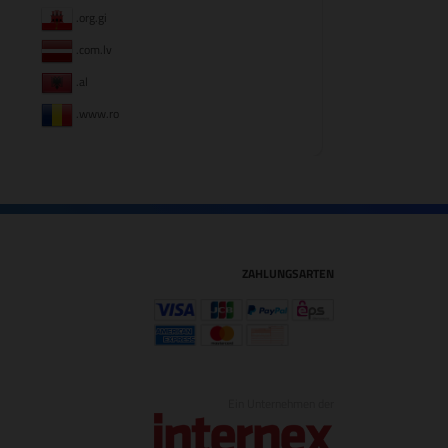
.org.gi
.com.lv
.al
.www.ro
ZAHLUNGSARTEN
Ein Unternehmen der