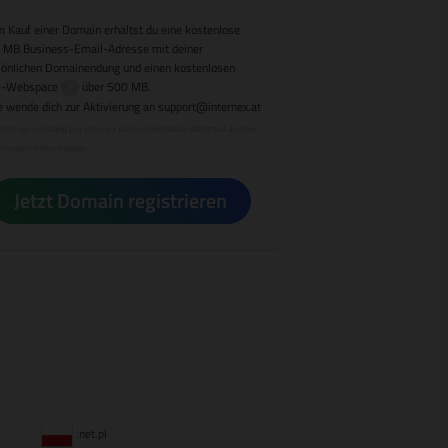
 Kauf einer Domain erhältst du eine kostenlose
 MB Business-Email-Adresse mit deiner
sönlichen Domainendung und einen kostenlosen
-Webspace
über 500 MB.
e wende dich zur Aktivierung an
support@internex.at
bot nur einmalig pro internex Account einlösbar. Nicht auf andere
innamen übertragbar.
Jetzt Domain registrieren
.net.pl