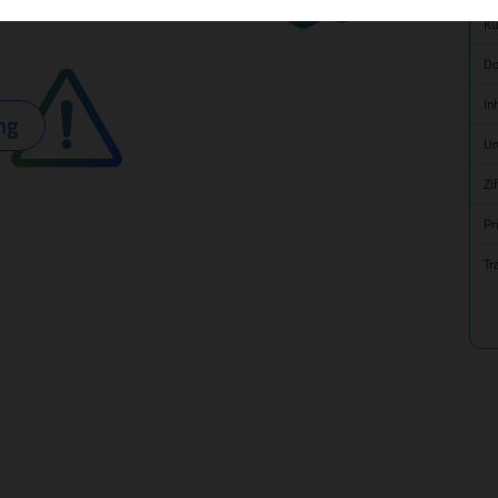
Kü
Do
In
ng
Um
Zi
Pr
Tr