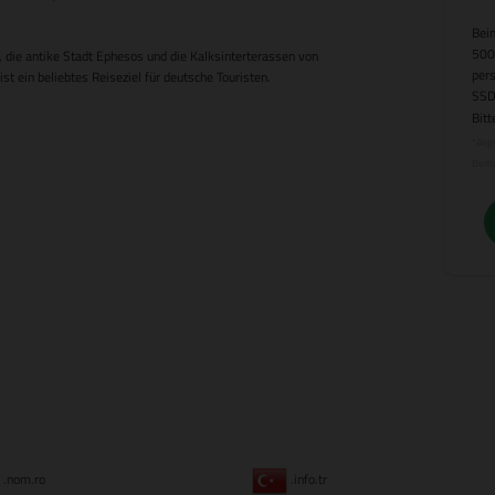
Beim
500
 die antike Stadt Ephesos und die Kalksinterterassen von
per
t ein beliebtes Reiseziel für deutsche Touristen.
SSD
Bitt
*Ange
Doma
.nom.ro
.info.tr