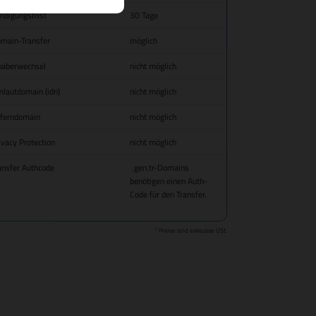
ndigungsfrist
30 Tage
main-Transfer
möglich
haberwechsel
nicht möglich
lautdomain (idn)
nicht möglich
fferndomain
nicht möglich
ivacy Protection
nicht möglich
ansfer Authcode
.gen.tr-Domains
benötigen einen Auth-
Code für den Transfer.
1
Preise sind exklusive USt.