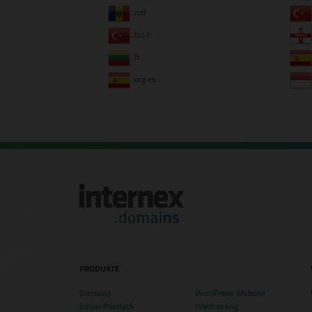
.md
.biz.tr
.lt
.org.es
PRODUKTE
Domains
WordPress Website
Email-Postfach
Webhosting