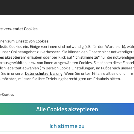
e verwendet Cookies
nen zum Einsatz von Cookies:
site Cookies ein. Einige von ihnen sind notwendig (z.B. für den Warenkorb), wä
 unser Onlineangebot zu verbessern. Sie können den Einsatz nicht notwendiger 
ies akzeptieren"
erlauben oder per Klick auf
"Ich stimme zu"
nur die notwendigen
vorausgewählten, bzw. von Ihnen ausgewählten Cookies. Sie können diese Einstel
La
ich jederzeit abwählen (im Bereich Cookie Einstellungen, im Fußbereich unserer
 Sie in unserer
Datenschutzerklärung
. Wenn Sie unter 16 Jahre alt sind und Ih
Re
n möchten, müssen Sie Ihre Erziehungsberechtigten um Erlaubnis bitten.
Pr
e-Cookies
Do
Jetzt Domain prüfen
Alle Cookies akzeptieren
Tr
Do
Ich stimme zu
Re