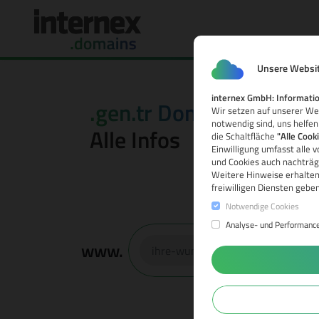
Unsere Websit
internex GmbH: Informatio
.gen.tr Domain
Wir setzen auf unserer Web
notwendig sind, uns helfen
Alle Infos
die Schaltfläche
"Alle Cook
Einwilligung umfasst alle 
und Cookies auch nachträgl
Weitere Hinweise erhalten
freiwilligen Diensten gebe
Notwendige Cookies
Analyse- und Performanc
www.