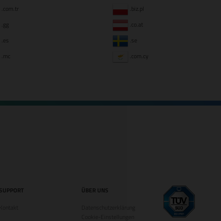
.com.tr
.biz.pl
.gg
.co.at
.es
.se
.mc
.com.cy
SUPPORT
ÜBER UNS
Kontakt
Datenschutzerklärung
Cookie-Einstellungen