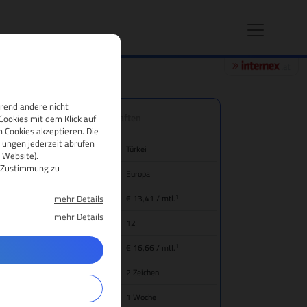
hrend andere nicht
.gen.tr Domain-Eigenschaften
Cookies mit dem Klick auf
 Cookies akzeptieren. Die
lungen jederzeit abrufen
nd/Bezeichnung
Türkei
 Website).
re Zustimmung zu
gion
Europa
1
mehr Details
eis für Domain-Registrierung
€ 13,41
/ mtl.
mehr Details
mainlaufzeit
12
1
ansfer (inkl. Jahresgebühr)
€ 16,66
/ mtl.
main-Mindestlänge
2 Zeichen
gistrierungsdauer
1 Woche