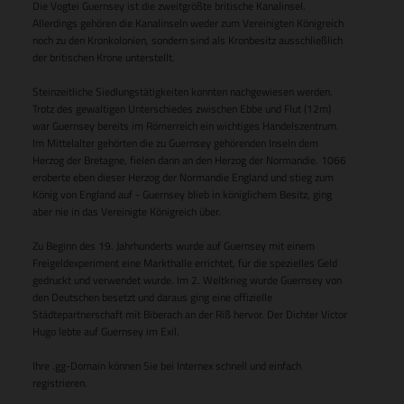
Die Vogtei Guernsey ist die zweitgrößte britische Kanalinsel.
Allerdings gehören die Kanalinseln weder zum Vereinigten Königreich
noch zu den Kronkolonien, sondern sind als Kronbesitz ausschließlich
der britischen Krone unterstellt.
Steinzeitliche Siedlungstätigkeiten konnten nachgewiesen werden.
Trotz des gewaltigen Unterschiedes zwischen Ebbe und Flut (12m)
war Guernsey bereits im Römerreich ein wichtiges Handelszentrum.
Im Mittelalter gehörten die zu Guernsey gehörenden Inseln dem
Herzog der Bretagne, fielen dann an den Herzog der Normandie. 1066
eroberte eben dieser Herzog der Normandie England und stieg zum
König von England auf - Guernsey blieb in königlichem Besitz, ging
aber nie in das Vereinigte Königreich über.
Zu Beginn des 19. Jahrhunderts wurde auf Guernsey mit einem
Freigeldexperiment eine Markthalle errichtet, für die spezielles Geld
gedruckt und verwendet wurde. Im 2. Weltkrieg wurde Guernsey von
den Deutschen besetzt und daraus ging eine offizielle
Städtepartnerschaft mit Biberach an der Riß hervor. Der Dichter Victor
Hugo lebte auf Guernsey im Exil.
Ihre .gg-Domain können Sie bei Internex schnell und einfach
registrieren.