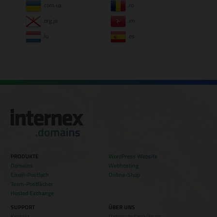
.com.ua
.ro
.org.je
.im
.lu
.es
PRODUKTE
WordPress Website
Domains
Webhosting
Email-Postfach
Online-Shop
Team-Postfächer
Hosted Exchange
SUPPORT
ÜBER UNS
Kontakt
Datenschutzerklärung