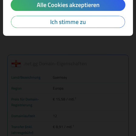
Alle Cookies akzeptieren
Mehr Infos zur Domain-Endung
Ich stimme zu
.net.gg Domain-Eigenschaften
Land/Bezeichnung
Guernsey
Region
Europa
1
Preis für Domain-
€ 15,58
/ mtl.
Registrierung
Domainlaufzeit
12
1
Transfer (inkl.
€ 8,91
/ mtl.
Jahresgebühr)