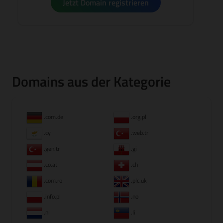
Jetzt Domain registrieren
Domains aus der Kategorie
.com.de
.org.pl
.cy
.web.tr
.gen.tr
.gi
.co.at
.ch
.com.ro
.plc.uk
.info.pl
.no
.nl
.li