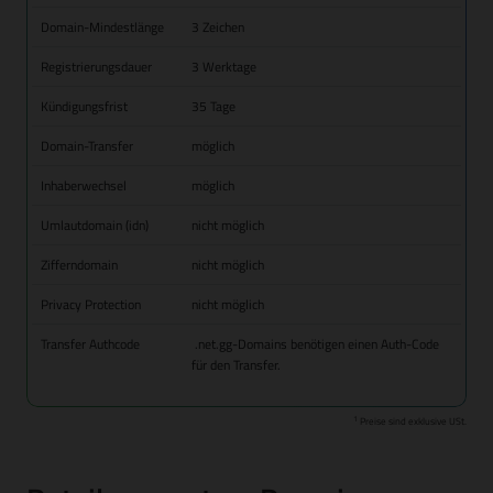
Domain-Mindestlänge
3 Zeichen
Registrierungsdauer
3 Werktage
Kündigungsfrist
35 Tage
Domain-Transfer
möglich
Inhaberwechsel
möglich
Umlautdomain (idn)
nicht möglich
Zifferndomain
nicht möglich
Privacy Protection
nicht möglich
Transfer Authcode
.net.gg-Domains benötigen einen Auth-Code
für den Transfer.
1
Preise sind exklusive USt.