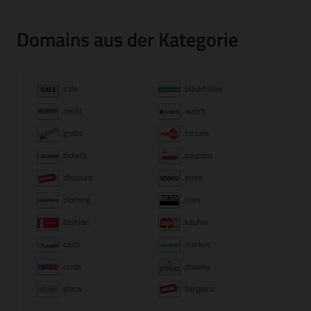
Domains aus der Kategorie
.sale
.blackfriday
.credit
.watch
.gratis
.forsale
.tickets
.coupons
.discount
.store
.clothing
.tires
.fashion
.kaufen
.cash
.market
.cards
.jewelry
.glass
.bargains