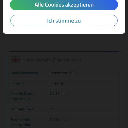
Alle Cookies akzeptieren
Mehr Infos zur Domain-Endung
Ich stimme zu
.shoes Domain-Eigenschaften
Land/Bezeichnung
International (nTLD)
Kategorie
Shopping
1
Preis für Domain-
€ 2,91
/ mtl.
Registrierung
Domainlaufzeit
12
1
Transfer (inkl.
€ 2,91
/ mtl.
Jahresgebühr)