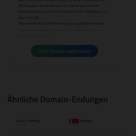
MB Business-Email-Adresse mit deiner persönlichen
Domainendung und einen kostenlosen
SSD-Webspace
über 500 MB.
Bitte wende dich zur Aktivierung an
support@internex.at
*Angebot nur einmalig pro internex Account einlösbar. Nicht auf andere
Domainnamen übertragbar.
Jetzt Domain registrieren
Ähnliche Domain-Endungen
.clothing
.fashion