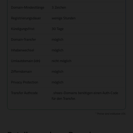
Domain-Mindestlänge
3 Zeichen
Registrierungsdauer
wenige Stunden
Kündigungsfrist
30 Tage
Domain-Transfer
möglich
Inhaberwechsel
möglich
Umlautdomain (idn)
nicht möglich
Zifferndomain
möglich
Privacy Protection
möglich
Transfer Authcode
.shoes-Domains benötigen einen Auth-Code
für den Transfer.
1
Preise sind exklusive USt.