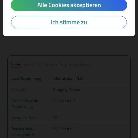
Alle Cookies akzeptieren
Mehr Infos zur Domain-Endung
Ich stimme zu
.rentals Domain-Eigenschaften
Land/Bezeichnung
International (nTLD)
Kategorie
Shopping, Reisen
1
Preis für Domain-
€ 2,49
/ mtl.
Registrierung
Domainlaufzeit
12
1
Transfer (inkl.
€ 2,49
/ mtl.
Jahresgebühr)