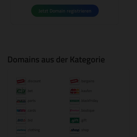
Jetzt Domain registrieren
Domains aus der Kategorie
.discount
.bargains
.bet
.kaufen
.parts
.blackfriday
.cards
.boutique
.bid
.gift
.clothing
.shop