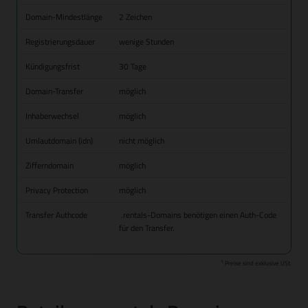
Domain-Mindestlänge
2 Zeichen
Registrierungsdauer
wenige Stunden
Kündigungsfrist
30 Tage
Domain-Transfer
möglich
Inhaberwechsel
möglich
Umlautdomain (idn)
nicht möglich
Zifferndomain
möglich
Privacy Protection
möglich
Transfer Authcode
.rentals-Domains benötigen einen Auth-Code
für den Transfer.
1
Preise sind exklusive USt.