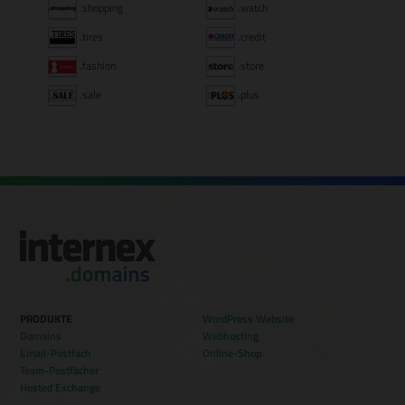
.shopping
.watch
.tires
.credit
.fashion
.store
.sale
.plus
PRODUKTE
WordPress Website
Domains
Webhosting
Email-Postfach
Online-Shop
Team-Postfächer
Hosted Exchange