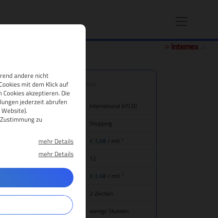
hrend andere nicht
.toys Domain-Eigenschaften
Cookies mit dem Klick auf
 Cookies akzeptieren. Die
lungen jederzeit abrufen
nd/Bezeichnung
International (nTLD)
 Website).
re Zustimmung zu
tegorie
Shopping
1
mehr Details
eis für Domain-Registrierung
€ 3,68
/ mtl.
mehr Details
mainlaufzeit
12
1
ansfer (inkl. Jahresgebühr)
€ 3,68
/ mtl.
main-Mindestlänge
2 Zeichen
gistrierungsdauer
wenige Stunden