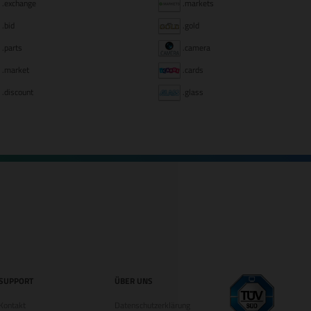
.exchange
.markets
.bid
.gold
.parts
.camera
.market
.cards
.discount
.glass
SUPPORT
ÜBER UNS
Kontakt
Datenschutzerklärung