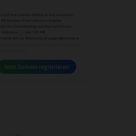
 Kauf einer Domain erhältst du eine kostenlose
 MB Business-Email-Adresse mit deiner
sönlichen Domainendung und einen kostenlosen
-Webspace
über 500 MB.
e wende dich zur Aktivierung an
support@internex.at
bot nur einmalig pro internex Account einlösbar. Nicht auf andere
innamen übertragbar.
Jetzt Domain registrieren