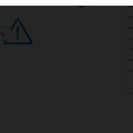
Kü
Do
In
ng
Um
Zi
Pr
Tr