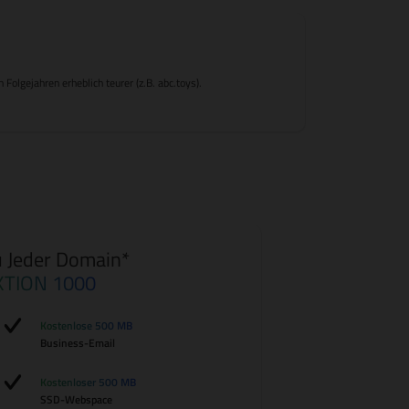
olgejahren erheblich teurer (z.B. abc.toys).
 Jeder Domain*
KTION 1000
Kostenlose 500 MB
Business-Email
Kostenloser 500 MB
SSD-Webspace