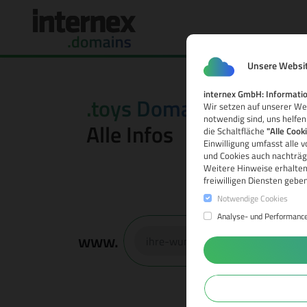
Unsere Websit
internex GmbH: Informatio
.toys Domain
Wir setzen auf unserer Web
notwendig sind, uns helfen
Alle Infos
die Schaltfläche
"Alle Cook
Einwilligung umfasst alle 
und Cookies auch nachträgl
Weitere Hinweise erhalten
freiwilligen Diensten gebe
Notwendige Cookies
Analyse- und Performanc
www.