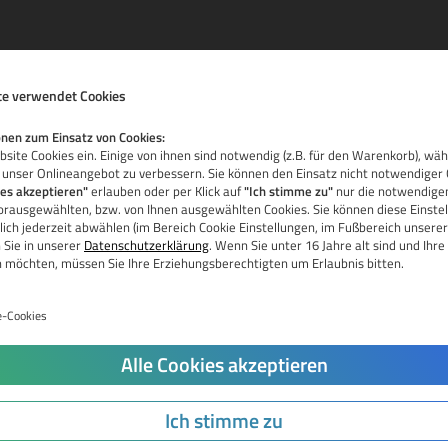
e verwendet Cookies
nen zum Einsatz von Cookies:
site Cookies ein. Einige von ihnen sind notwendig (z.B. für den Warenkorb), wä
 unser Onlineangebot zu verbessern. Sie können den Einsatz nicht notwendiger 
ies akzeptieren"
erlauben oder per Klick auf
"Ich stimme zu"
nur die notwendigen
vorausgewählten, bzw. von Ihnen ausgewählten Cookies. Sie können diese Einstel
La
ich jederzeit abwählen (im Bereich Cookie Einstellungen, im Fußbereich unserer
 Sie in unserer
Datenschutzerklärung
. Wenn Sie unter 16 Jahre alt sind und Ih
Ka
n möchten, müssen Sie Ihre Erziehungsberechtigten um Erlaubnis bitten.
Pr
e-Cookies
Do
Jetzt Domain prüfen
Alle Cookies akzeptieren
Tr
Do
Ich stimme zu
Re