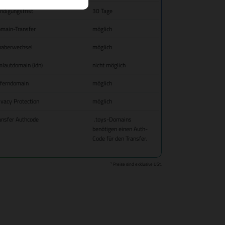
ndigungsfrist
30 Tage
main-Transfer
möglich
haberwechsel
möglich
lautdomain (idn)
nicht möglich
fferndomain
möglich
ivacy Protection
möglich
ansfer Authcode
.toys-Domains
benötigen einen Auth-
Code für den Transfer.
1
Preise sind exklusive USt.