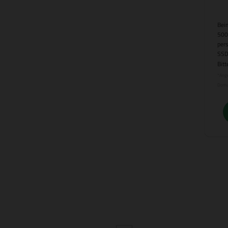
Beim
500
per
SSD
Bitt
*Ange
Doma