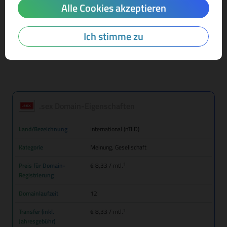
Alle Cookies akzeptieren
Mehr Infos zur Domain-Endung
Ich stimme zu
.sex Domain-Eigenschaften
Land/Bezeichnung
International (nTLD)
Kategorie
Meinung, Gesellschaft
1
Preis für Domain-
€ 8,33
/ mtl.
Registrierung
Domainlaufzeit
12
1
Transfer (inkl.
€ 8,33
/ mtl.
Jahresgebühr)