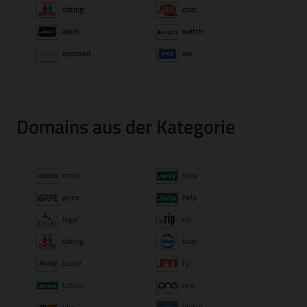
.dating
.chat
.adult
.watch
.exposed
.xxx
Domains aus der Kategorie
.rocks
.sexy
.gripe
.help
.legal
.rip
.dating
.blue
.today
.fyi
.tattoo
.one
.plus
.global