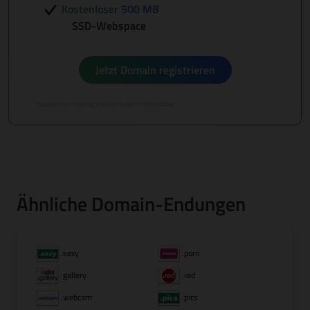
Kostenloser 500 MB
SSD-Webspace
Jetzt Domain registrieren
*Angebot nur einmalig pro Kundenaccount einlösbar
Ähnliche Domain-Endungen
.sexy
.porn
.gallery
.red
.webcam
.pics