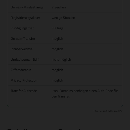
Domain-Mindestlänge
2 Zeichen
Registrierungsdauer
wenige Stunden
Kündigungsfrist
30 Tage
Domain-Transfer
möglich
Inhaberwechsel
möglich
Umlautdomain (idn)
nicht möglich
Zifferndomain
möglich
Privacy Protection
möglich
Transfer Authcode
.sex-Domains benötigen einen Auth-Code für
den Transfer.
1
Preise sind exklusive USt.