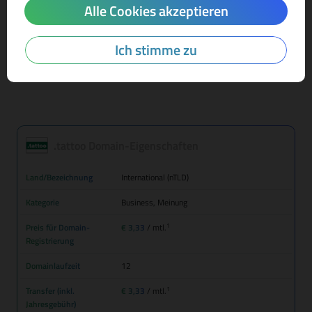
Alle Cookies akzeptieren
Mehr Infos zur Domain-Endung
Ich stimme zu
.tattoo Domain-Eigenschaften
Land/Bezeichnung
International (nTLD)
Kategorie
Business, Meinung
1
Preis für Domain-
€ 3,33
/ mtl.
Registrierung
Domainlaufzeit
12
1
Transfer (inkl.
€ 3,33
/ mtl.
Jahresgebühr)