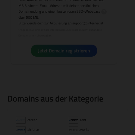
MB Business-Email-Adresse mit deiner persönlichen
Domainendung und einen kostenlosen
SSD-Webspace
über 500 MB.
Bitte wende dich zur Aktivierung an
support@internex.at
*Angebot nur einmalig pro internex Account einlösbar. Nicht auf andere
Domainnamen übertragbar.
Jetzt Domain registrieren
Domains aus der Kategorie
.career
.rent
.airforce
.works