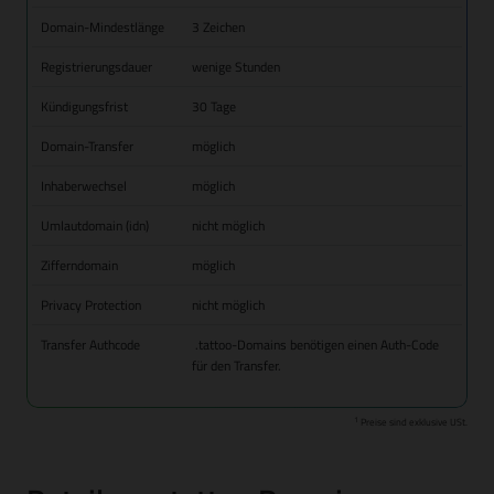
Domain-Mindestlänge
3 Zeichen
Registrierungsdauer
wenige Stunden
Kündigungsfrist
30 Tage
Domain-Transfer
möglich
Inhaberwechsel
möglich
Umlautdomain (idn)
nicht möglich
Zifferndomain
möglich
Privacy Protection
nicht möglich
Transfer Authcode
.tattoo-Domains benötigen einen Auth-Code
für den Transfer.
1
Preise sind exklusive USt.