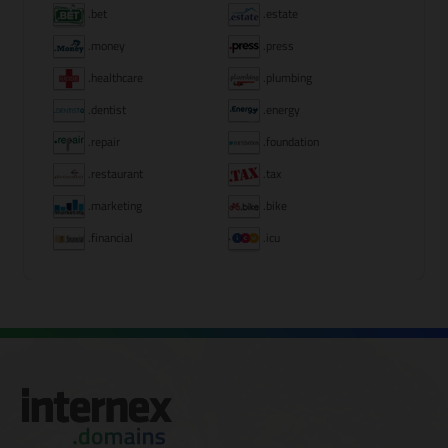
.bet
.estate
.money
.press
.healthcare
.plumbing
.dentist
.energy
.repair
.foundation
.restaurant
.tax
.marketing
.bike
.financial
.icu