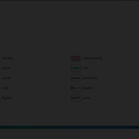
.holiday
.international
.koeln
.ruhr
.swiss
.barcelona
.asia
.bayern
.flights
.paris