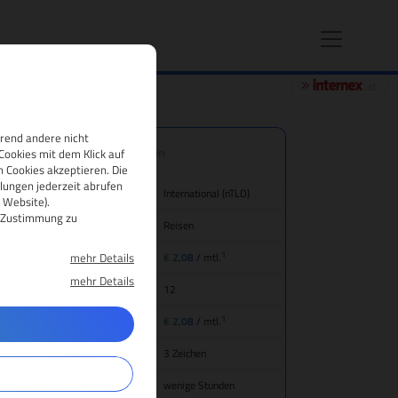
hrend andere nicht
.ist Domain-Eigenschaften
Cookies mit dem Klick auf
 Cookies akzeptieren. Die
lungen jederzeit abrufen
nd/Bezeichnung
International (nTLD)
 Website).
re Zustimmung zu
tegorie
Reisen
1
mehr Details
eis für Domain-Registrierung
€ 2,08
/ mtl.
mehr Details
mainlaufzeit
12
1
ansfer (inkl. Jahresgebühr)
€ 2,08
/ mtl.
main-Mindestlänge
3 Zeichen
gistrierungsdauer
wenige Stunden