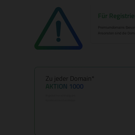
Für Registrie
Premiumdomains (besonder
Ansonsten sind die Doma
Zu jeder Domain*
AKTION 1000
Angebot nur einmalig pro
Kundenaccount einlösbar