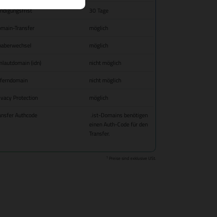
ndigungsfrist
30 Tage
main-Transfer
möglich
haberwechsel
möglich
lautdomain (idn)
nicht möglich
fferndomain
nicht möglich
ivacy Protection
möglich
ansfer Authcode
.ist-Domains benötigen
einen Auth-Code für den
Transfer.
1
Preise sind exklusive USt.