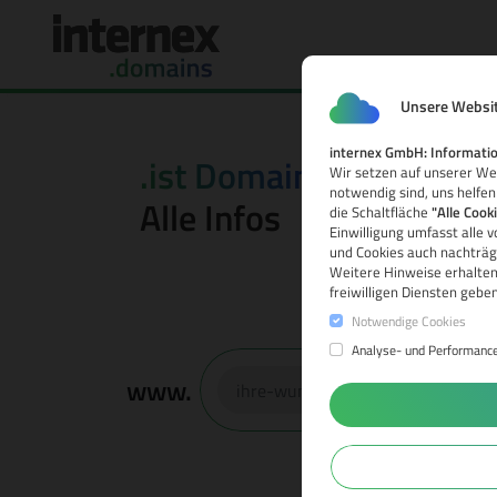
Unsere Websit
internex GmbH: Informatio
.ist Domain
Wir setzen auf unserer Web
notwendig sind, uns helfen
Alle Infos
die Schaltfläche
"Alle Cook
Einwilligung umfasst alle 
und Cookies auch nachträgl
Weitere Hinweise erhalten
freiwilligen Diensten gebe
Notwendige Cookies
Analyse- und Performanc
www.