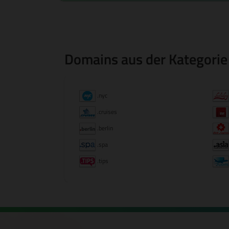
Domains aus der Kategorie
.nyc
.cruises
.berlin
.spa
.tips