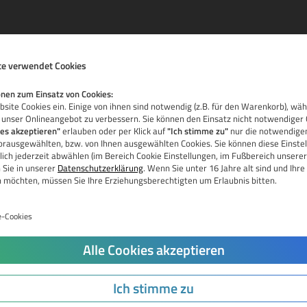
e verwendet Cookies
nen zum Einsatz von Cookies:
site Cookies ein. Einige von ihnen sind notwendig (z.B. für den Warenkorb), wä
 unser Onlineangebot zu verbessern. Sie können den Einsatz nicht notwendiger 
ies akzeptieren"
erlauben oder per Klick auf
"Ich stimme zu"
nur die notwendigen
vorausgewählten, bzw. von Ihnen ausgewählten Cookies. Sie können diese Einstel
La
ich jederzeit abwählen (im Bereich Cookie Einstellungen, im Fußbereich unserer
 Sie in unserer
Datenschutzerklärung
. Wenn Sie unter 16 Jahre alt sind und Ih
Ka
n möchten, müssen Sie Ihre Erziehungsberechtigten um Erlaubnis bitten.
Pr
e-Cookies
Do
Jetzt Domain prüfen
Alle Cookies akzeptieren
Tr
Do
Ich stimme zu
Re