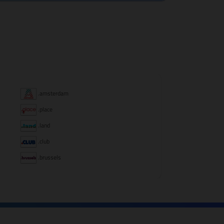
.amsterdam
.place
.land
.club
.brussels