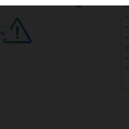
Kü
Do
In
ng
Um
Zi
Pr
Tr