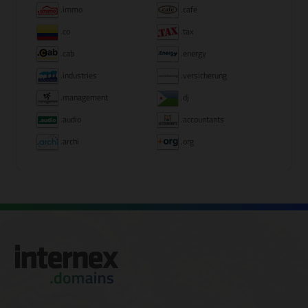
.immo
.cafe
.co
.tax
.cab
.energy
.industries
.versicherung
.management
.dj
.audio
.accountants
.archi
.org