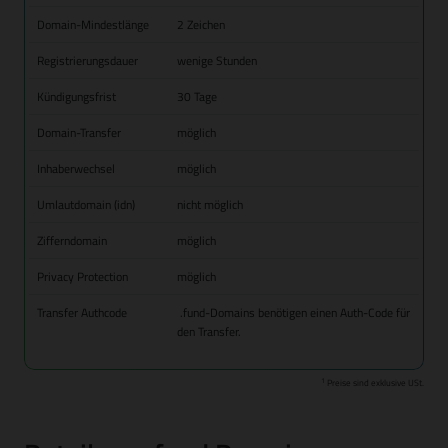
Domain-Mindestlänge
2 Zeichen
Registrierungsdauer
wenige Stunden
Kündigungsfrist
30 Tage
Domain-Transfer
möglich
Inhaberwechsel
möglich
Umlautdomain (idn)
nicht möglich
Zifferndomain
möglich
Privacy Protection
möglich
Transfer Authcode
.fund-Domains benötigen einen Auth-Code für
den Transfer.
1
Preise sind exklusive USt.