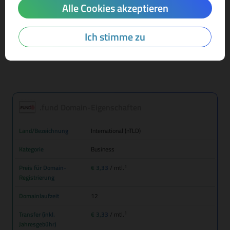
Alle Cookies akzeptieren
Mehr Infos zur Domain-Endung
Ich stimme zu
.fund Domain-Eigenschaften
Land/Bezeichnung
International (nTLD)
Kategorie
Business
1
Preis für Domain-
€ 3,33
/ mtl.
Registrierung
Domainlaufzeit
12
1
Transfer (inkl.
€ 3,33
/ mtl.
Jahresgebühr)